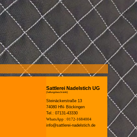
Sattlerei Nadelstich UG
(haftungsbeschränkt)
Steinäckerstraße 13
74080 HN- Böckingen
Tel.: 07131-43330
WhatsApp : 0172-1684004
info@sattlerei-nadelstich.de